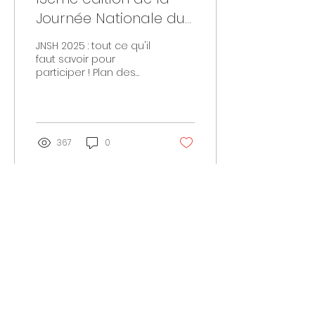
Journée Nationale du
Sport et du Handicap
JNSH 2025 : tout ce qu'il
2025 ( JSNH 2025 ): Des
faut savoir pour
participer ! Plan des
ateliers sportifs au
activités, inscription
coeur de la métropole
bénévoles, partenaires
et horaires de
Niçoise.
fermeture.
367
0
Voir plus