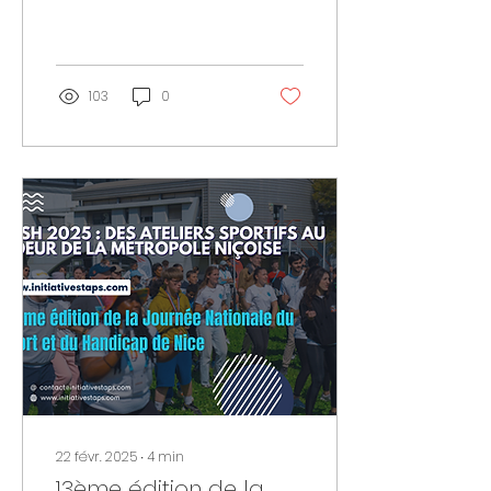
Sport et du Handicap
(JNSH) s'est déroulée
sur le magnifique site
de...
103
0
22 févr. 2025
∙
4
min
13ème édition de la